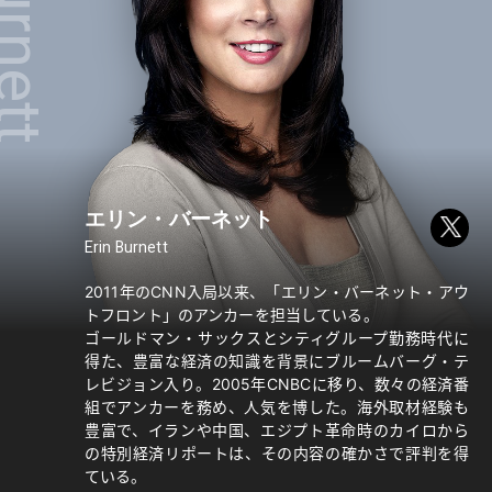
rnett
エリン・バーネット
Erin Burnett
2011年のCNN入局以来、「エリン・バーネット・アウ
トフロント」のアンカーを担当している。
ゴールドマン・サックスとシティグループ勤務時代に
得た、豊富な経済の知識を背景にブルームバーグ・テ
レビジョン入り。2005年CNBCに移り、数々の経済番
組でアンカーを務め、人気を博した。海外取材経験も
豊富で、イランや中国、エジプト革命時のカイロから
の特別経済リポートは、その内容の確かさで評判を得
ている。