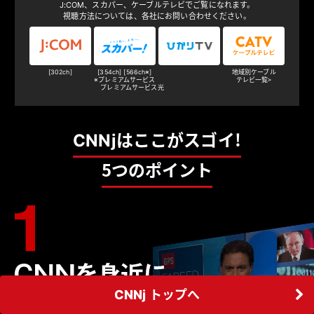
J：COM、スカパー、ケーブルテレビでご覧になれます。
07月02日
視聴方法については、各社にお問い合わせください。
キャンペーン情報
【アメリカ建国250周年】 CNNjで米独立記念日を祝う
j
ス
ひ
C
スペシャル番組を放送！この記念日に合わせ、Xアカウン
:
カ
か
A
c
パ
り
T
ト「CNNj PR」（@jctv_pr）でのプレゼントキャンペーン
[302ch]
[354ch] [566ch※]
地域別ケーブル
o
ー
T
V
※プレミアムサービス
テレビ一覧＞
を2026年7月5日まで実施！
m
!
V
ケ
プレミアムサービス光
ー
ブ
ル
04月07日
番組関連情報
テ
CNNjはここがスゴイ！
レ
全4話の新シリーズ「K-エブリシング：ダニエル・デイ・
ビ
キムと辿る韓国カルチャーのすべて」が5月9日より放
５つのポイント
送開始！
02月24日
キャンペーン情報
『トランプ米大統領 一般教書演説』の放送を記念し
て、Xアカウント「CNNj PR」（@jctv_pr）でのプレゼン
テレビ視聴は
j
ス
ひ
C
トキャンペーンを2026年2月26日まで実施！
こちら
:
カ
か
A
c
パ
り
T
CNNj トップへ
English
o
ー
T
V
視聴方法
02月09日
番組関連情報
m
!
V
MENU