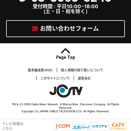
受付時間 : 平日10:00～18:00
（土・日・祝を除く）
お問い合わせフォーム
Page Top
基本編成表(PDF)
個人情報の取り扱いについて
このサイトについて
運営会社
TM & (C) 2026 Cable News Network. A Warner Bros. Discovery Company. All Rights
Reserved.
Copyright (C) JAPAN CABLE TELEVISION,LTD. All Rights Reserved.
テレビ視聴は
j
ス
ひ
C
こちら