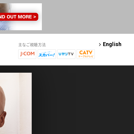
English
主なご視聴方法
j
ス
ひ
C
:
カ
か
A
c
パ
り
T
o
ー
T
V
m
!
V