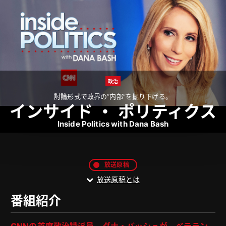
政治
討論形式で政界の“内部”を掘り下げる。
インサイド ・ ポリティクス
Inside Politics with Dana Bash
放送原稿
放送原稿とは
番組紹介
CNNの首席政治特派員、ダナ・バッシュが、ベテラン